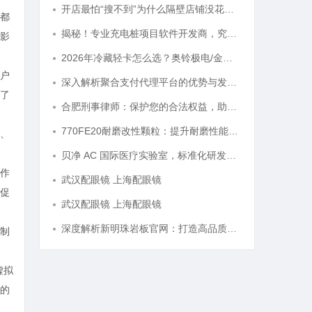
开店最怕“搜不到”为什么隔壁店铺没花钱，ai却天天给他免费派单？
都
揭秘！专业充电桩项目软件开发商，究竟藏着哪些行业秘诀？
影
2026年冷藏轻卡怎么选？奥铃极电/金奥铃冷链运输的降本增效最优解
户
深入解析聚合支付代理平台的优势与发展趋势
了
合肥刑事律师：保护您的合法权益，助您走出法律困境
770FE20耐磨改性颗粒：提升耐磨性能的革命性材料
、
贝净 AC 国际医疗实验室，标准化研发体系全解析
作
武汉配眼镜 上海配眼镜
促
武汉配眼镜 上海配眼镜
深度解析新明珠岩板官网：打造高品质岩板行业标杆平台
制
虚拟
的