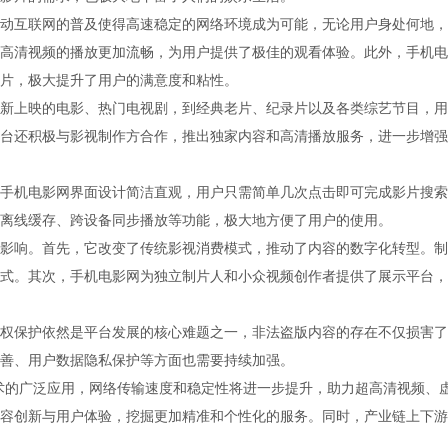
动互联网的普及使得高速稳定的网络环境成为可能，无论用户身处何地，
高清视频的播放更加流畅，为用户提供了极佳的观看体验。此外，手机电
片，极大提升了用户的满意度和粘性。
新上映的电影、热门电视剧，到经典老片、纪录片以及各类综艺节目，用
台还积极与影视制作方合作，推出独家内容和高清播放服务，进一步增强
手机电影网界面设计简洁直观，用户只需简单几次点击即可完成影片搜索
离线缓存、跨设备同步播放等功能，极大地方便了用户的使用。
影响。首先，它改变了传统影视消费模式，推动了内容的数字化转型。制
式。其次，手机电影网为独立制片人和小众视频创作者提供了展示平台，
权保护依然是平台发展的核心难题之一，非法盗版内容的存在不仅损害了
善、用户数据隐私保护等方面也需要持续加强。
术的广泛应用，网络传输速度和稳定性将进一步提升，助力超高清视频、
容创新与用户体验，挖掘更加精准和个性化的服务。同时，产业链上下游