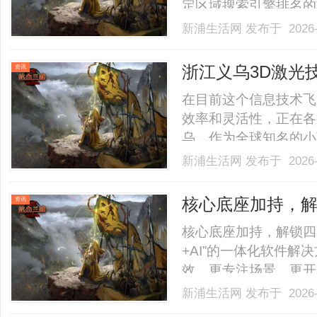
定区域搜索引擎排名的
涌现出许多优化公司。
新浦生活网
发布于 2026-
多企业主面临的一大难
众多公司中脱颖而出，选出
浙江义乌3D激光
资讯
南
在目前这个信息技术飞
效率和灵活性，正在各
乌，作为全球知名的小
同层次的3D激光服务
新浦生活网
发布于 2026-
供商呢？本文将深入探
推荐的公司，帮助您做出明
核心底座加持，
资讯
核心底座加持，解锁四
+AI”的一体化软件
效、更专注场景、更开
值，并推动能源管理实
新浦生活网
发布于 2026-
关柜EcoStruxure™