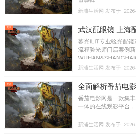
重要性。......
新浦生活网
发布于 2026-
武汉配眼镜 上海
资讯
暮光ILIT专业验光
流程验光师门店案例新
WUHAN&SHANGHAI
业验光配镜的写字楼眼
新浦生活网
发布于 2026-
店。以完整验光、正品
40%-60%优惠，兼顾高专
全面解析番茄电
资讯
番茄电影网是一款集丰
一体的在线观影平台，深
新浦生活网
发布于 2026-