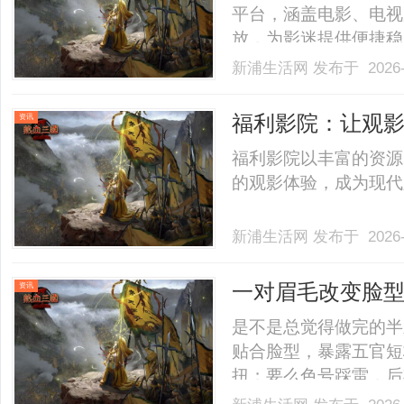
平台，涵盖电影、电视
放，为影迷提供便捷稳定的
新浦生活网
发布于 2026-
福利影院：让观
资讯
福利影院以丰富的资源
的观影体验，成为现代人
新浦生活网
发布于 2026-
一对眉毛改变脸
资讯
性眉形解法！久匠
是不是总觉得做完的半
贴合脸型，暴露五官短
扭；要么色号踩雷，后
照搬模板，而是精准适