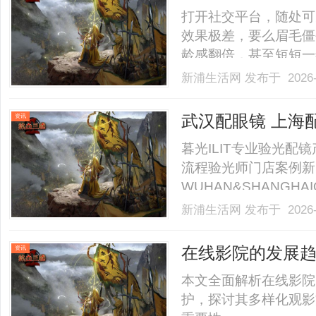
整张脸的点睛之
打开社交平台，随处可
效果极差，要么眉毛僵
龄感翻倍，甚至短短一
翻车，从来不是款式不
新浦生活网
发布于 2026-
征，用流水线模板审美
业十年的直营品牌，久
武汉配眼镜 上海
资讯
生.........
暮光ILIT专业验光
流程验光师门店案例新
WUHAN&SHANGHAI
业验光配镜的写字楼眼
新浦生活网
发布于 2026-
店。以完整验光、正品
40%-60%优惠，兼顾高专
在线影院的发展
资讯
本文全面解析在线影院
护，探讨其多样化观影