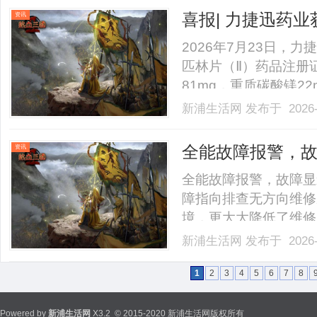
心底座，通过搭载丰富的高级应
喜报| 力捷迅药
资讯
2026年7月23日，
匹林片（Ⅱ）药品注册
81mg，重质碳酸镁22
证书编号：2026S0
新浦生活网
发布于 2026-
疗心脑血管疾病的抗血
术，在阿司匹林基础上科学配
全能故障报警，
资讯
全能故障报警，故障显
障指向排查无方向维修
境，更大大降低了维修服
器为排查诊断赋予“观
新浦生活网
发布于 2026-
台系统上直观呈现故障
等不同故障报警为故障排查指
1
2
3
4
5
6
7
8
Powered by
新浦生活网
X3.2
© 2015-2020 新浦生活网版权所有