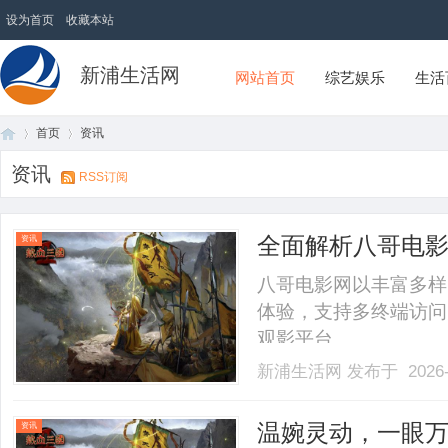
设为首页
收藏本站
新浦生活网
网站首页
综艺娱乐
生活
首页
资讯
资讯
RSS订阅
首
›
›
全面解析八哥电
资讯
验升级方案
八哥电影网以丰富多样
体验，支持多终端访问
观影平台。......
新浦生活网
发布于 2026-
页
温婉灵动，一眼
资讯