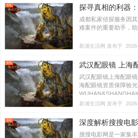
探寻真相的利器
资讯
成都私家侦探服务因其
难案件的重要助手，助力
新浦生活网
发布于 2026-
武汉配眼镜 上海
资讯
武汉配眼镜上海配眼镜
海配眼镜资质保障验光
WUHAN&SHANGHAI
业验光配镜的写字楼眼
新浦生活网
发布于 2026-
店。以完整验光、正品
40%-60%优惠，兼顾高专
深度解析搜搜电
资讯
搜搜电影网是一家集丰