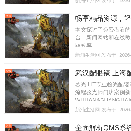
新浦生活网
发布于 2026-
测，搭建一套标准化、
廓、测试五官曲直量感
畅享精品资源，
资讯
一.........
本文探讨了免费看看的
台、新闻网站和在线教
取效率。......
新浦生活网
发布于 2026-
武汉配眼镜 上海
资讯
暮光ILIT专业验光
流程验光师门店案例新
WUHAN&SHANGHAI
业验光配镜的写字楼眼
新浦生活网
发布于 2026-
店。以完整验光、正品
40%-60%优惠，兼顾高专
全面解析QMS系
资讯