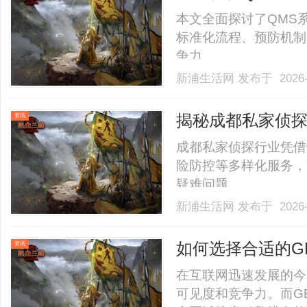
本文全面探讨了QMS
标准化流程、预防机制
争力。......
新浦生活网
发布于 2026-
揭秘成都私家侦
资讯
成都私家侦探行业凭借
险防控等多样化服务，
疑难问题。......
新浦生活网
发布于 2026-
如何选择合适的G
资讯
在互联网迅速发展的今
可见度和竞争力。而G