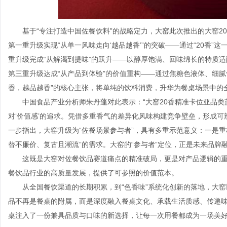
基于“专注打造中国佐餐饮料”的战略定力，大窑此次推出的大窑2
第一重升级实现“从单一风味走向‘越品越香’”的突破——通过“20香
重升级完成“从解渴到提味”的跃升——以醇厚饱满、回味绵长的特质适
第三重升级达成“从产品到体验”的价值重构——通过焦糖色液体、细腻
香，越品越香”的核心主张，将单纯的饮料消费，升华为餐桌场景中的
中国食品产业分析师朱丹蓬对此表示：“大窑20香精准卡位亚品
对‘价值感’的追求。凭借多重香气的差异化风味构建竞争壁垒，形成可
一步指出，大窑升级为“佐餐场景参与者”，具有多重示范意义：一是重构
替不廉价、复古且潮流”的需求。大窑的“参与者”定位，正是未来品
这既是大窑对佐餐饮品赛道痛点的精准破局，更是对产品逻辑的
餐饮品行业的高质量发展，提供了可参照的价值范本。
从全国餐饮渠道的长期积累，到“色香味”系统化创新的落地，大
品不再是餐桌的附属，而是深度融入餐桌文化、承载生活质感、传递味
桌注入了一份兼具品质与口味的新选择，让每一次用餐都成为一场美