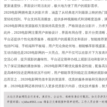
更新速度快，界面设计简洁友好，极大地方便了用户的观影需求。
2828电影网拥有庞大的影片库，涵盖了从经典老片到最新上映的热
里轻松找到。平台支持高清播放，提供多种视频格式和清晰度选择，
2828电影网在资源版权方面保持高度负责，严格筛选合法影片，力求
此外，2828电影网注重用户体验设计，界面布局合理，影片分类清
平台还提供个性化推荐服务，根据用户的观看历史和喜好，智能推荐更
包括PC端、手机端和平板端，用户无论身处何地，都能畅享影视盛宴
互动功能也是2828电影网的一大亮点。用户不仅可以在影片下方发
交流心得，提升观影的趣味性。平台还定期举办线上观影活动和影评
为了保证流畅的播放体验，2828电影网不断优化服务器性能，配备
是高峰时段还是网络状况不佳时，用户都能享受到稳定且清晰的观影
总而言之，2828电影网凭借丰富的资源库、优质的服务体验和完善
来，2828电影网还将持续引入更多优质影片内容，优化技术服务，