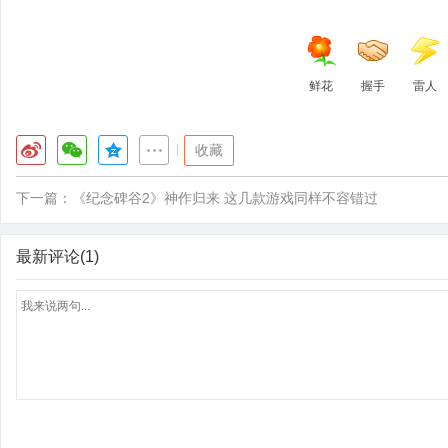
鲜花
握手
雷人
|
收藏
下一篇：
《纪念碑谷2》神作归来 这几款游戏同样不容错过
最新评论(1)